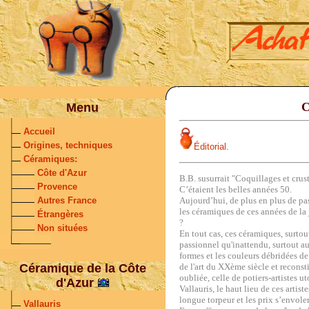
C
Menu
Accueil
Origines, techniques
Éditorial.
Céramiques:
Côte d'Azur
B.B. susurrait "Coquillages et crus
Provence
C’étaient les belles années 50.
Autres France
Aujourd’hui, de plus en plus de pa
les céramiques de ces années de la 
Étrangères
?
Non situées
En tout cas, ces céramiques, surtou
passionnel qu'inattendu, surtout a
formes et les couleurs débridées de 
Céramique de la Côte
de l'art du XXème siècle et reconst
oubliée, celle de potiers-artistes ut
d'Azur
Vallauris, le haut lieu de ces artist
longue torpeur et les prix s’envolen
Vallauris