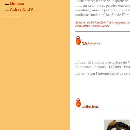
Entre effervescence de la quête de 
Monaco
nuit sur ordinateur, paroles émouva
Autres C. d'A.
aventure, tours de potiers et tours 
souhaite "malaxer" la pâte de l'étr
Émission du 30 Juin 2004 " A la recherche des
Anna Szmuc. France Culture
Références
.
L'identification de mes pièces de V
Sudarènes Éditions -
1T2009 "
Marq
En vente par l'intermédiaire de ce 
Collection.