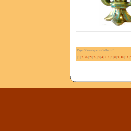
Pages "Céramiques de Vallauris":
|
1
|
2
|
2b
|
2t
|
2q
|
3
|
4
|
5
|
6
|
7
|
8
|
9
|
10
|
11
|